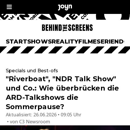
START
SHOWS
REALITY
FILME
SERIEN
DO
Specials und Best-ofs
"Riverboat", "NDR Talk Show"
und Co.: Wie überbrücken die
ARD-Talkshows die
Sommerpause?
Aktualisiert:
26.06.2026 • 09:05 Uhr
von
C3 Newsroom