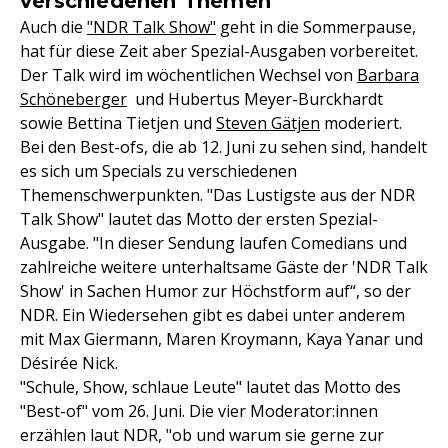
verschiedenen Themen
Auch die
"NDR Talk Show"
geht in die Sommerpause,
hat für diese Zeit aber Spezial-Ausgaben vorbereitet.
Der Talk wird im wöchentlichen Wechsel von
Barbara
Schöneberger
und Hubertus Meyer-Burckhardt
sowie Bettina Tietjen und
Steven Gätjen
moderiert.
Bei den Best-ofs, die ab 12. Juni zu sehen sind, handelt
es sich um Specials zu verschiedenen
Themenschwerpunkten. "Das Lustigste aus der NDR
Talk Show" lautet das Motto der ersten Spezial-
Ausgabe. "In dieser Sendung laufen Comedians und
zahlreiche weitere unterhaltsame Gäste der 'NDR Talk
Show' in Sachen Humor zur Höchstform auf“, so der
NDR. Ein Wiedersehen gibt es dabei unter anderem
mit Max Giermann, Maren Kroymann, Kaya Yanar und
Désirée Nick.
"Schule, Show, schlaue Leute" lautet das Motto des
"Best-of" vom 26. Juni. Die vier Moderator:innen
erzählen laut NDR, "ob und warum sie gerne zur