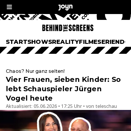
START
SHOWS
REALITY
FILME
SERIEN
DO
Chaos? Nur ganz selten!
Vier Frauen, sieben Kinder: So
lebt Schauspieler Jürgen
Vogel heute
Aktualisiert:
05.06.2026 • 17:25 Uhr
von
teleschau