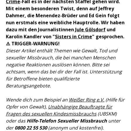
Crime
-Fall es in der nächsten Staffel gehen wird.
Mit einem besonderen Twist, denn auf Jeffrey
Dahmer, die Menendez-Brüder und Ed Gein folgt
nun erstmals eine weibliche Hauptrolle. Wir haben
dazu mit den Journalistinnen
Jule Gölsdorf
und
Karolin Kandler von "
Sisters in Crime
" gesprochen.
⚠️ TRIGGER-WARNUNG!
Dieser Artikel enthält Themen wie Gewalt, Tod und
sexueller Missbrauch, die bei manchen Menschen
negative Reaktionen auslösen können. Bitte sei
achtsam, wenn das bei dir der Fall ist. Unterstützung
für Betroffene bieten qualifizierte
Beratungsangebote.
Wende dich zum Beispiel an
Weißer Ring e.V.
(Hilfe für
Opfer von Gewalt),
Unabhängige Beauftragte für
Fragen des sexuellen Kindesmissbrauchs
(UBSKM)
oder das
Hilfe-Telefon Sexueller Missbrauch
unter
der
0800 22 55 530
(anonym und kostenfrei).