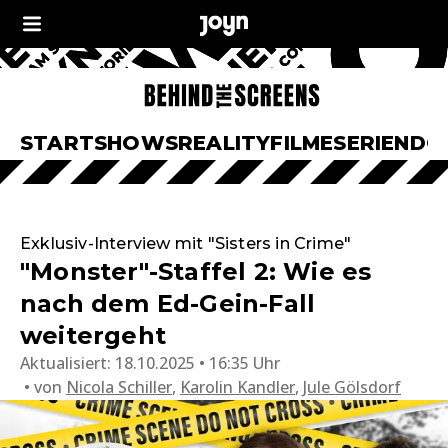
START
SHOWS
REALITY
FILME
SERIEN
DO
Exklusiv-Interview mit "Sisters in Crime"
"Monster"-Staffel 2: Wie es
nach dem Ed-Gein-Fall
weitergeht
Aktualisiert:
18.10.2025 • 16:35 Uhr
von
Nicola Schiller
,
Karolin Kandler
,
Jule Gölsdorf