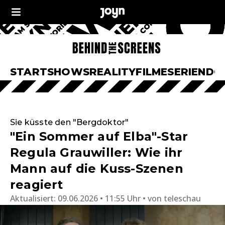
START
SHOWS
REALITY
FILME
SERIEN
DO
Sie küsste den "Bergdoktor"
"Ein Sommer auf Elba"-Star
Regula Grauwiller: Wie ihr
Mann auf die Kuss-Szenen
reagiert
Aktualisiert:
09.06.2026 • 11:55 Uhr
von
teleschau