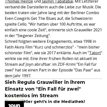
Thomas Heinze
und
Jasmin Tabatabai
. Mit Letzterer
verband die Darstellerin auch die Liebe zur Musik: Die
beiden traten vier Jahre lang mit der Berliner Combo
Even Cowgirls Get The Blues auf, die Schweizerin
spielte Cello. "Wir hatten über 100 Auftritte, es war
einfach eine coole Zeit", erinnerte sich Grauwiller 2021
in der "Siegener Zeitung".
Schnell folgten weitere Engagements, etwa 1998 in
Fatih Akıns Film "Kurz und schmerzlos" - "mein bisher
schönster Film", wie sie 2017 erklärte. Auch im "
Tatort
"
wirkte sie mit. Eine ihrer frühen Rollen ist aktuell im
Stream auf Joyn abrufbar: im ZDF-Krimi "Ein Fall für
zwei" hat sie einen Part in der Episode "Das Paar" aus
dem Jahr 1997.
Sieh Regula Grauwiller in ihrem
Einsatz von "Ein Fall für zwei"
kostenlos im Stream
Hier geht's in die Mediathek!