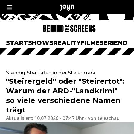
START
SHOWS
REALITY
FILME
SERIEN
DO
Ständig Straftaten in der Steiermark
"Steirergeld" oder "Steirertot":
Warum der ARD-"Landkrimi"
so viele verschiedene Namen
trägt
Aktualisiert:
10.07.2026 • 07:47 Uhr
von
teleschau