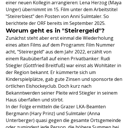
einer neuen Kollegin arrangieren: Lena Herzog (Maya
Unger) übernimmt im 15. Film unter dem Arbeitstitel
"Steirerbiest" den Posten von Anni Sulmtaler. So
berichtete der ORF bereits im September 2025.
Worum geht es in "Steirergeld"?
Zunächst steht aber erst einmal die Wiederholung
eines alten Films auf dem Programm: Film Nummer
acht, "Steirergeld" aus dem Jahr 2022, erzählt von
einem Raubüberfall auf einen Privatbanker: Rudi
Stiegler (Gottfried Breitfuß) war einst als Wohltäter in
der Region bekannt. Er kümmerte sich um
Kinderspielplätze, gab gute Zinsen und sponsorte den
örtlichen Eishockeyclub. Doch kurz nach
Bekanntwerden seiner Pleite wird Stiegler in seinem
Haus überfallen und stirbt.
In der Folge ermitteln die Grazer LKA-Beamten
Bergmann (Hary Prinz) und Sulmtaler (Anna
Unterberger) quasi gegen die gesamte Ortsgemeinde
oder zumindest jede Person, die höhere Summen bei