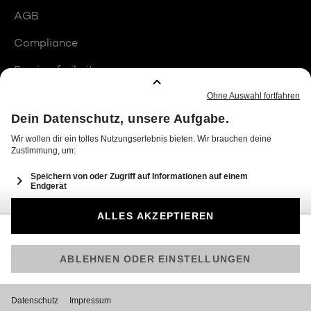
AGB
Compliance
Barrierefreiheit
Produktplatzierungen
© 2026 Seven.One Entertainment Group GmbH
Am besten läuft Joyn in der App!
Jetzt kostenlos herunterladen.