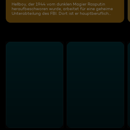
Hellboy, der 1944 vom dunklen Magier Rasputin
heraufbeschworen wurde, arbeitet für eine geheime
Unterabteilung des FBI. Dort ist er hauptberuflich
damit beschäftigt, andere Dämonen dorthin
zurückzuschicken, wo sie hergekommen sind. Ein
neuer Job verlangt ihm jedoch alles ab: Die
Waffenruhe zwischen den Menschen und den Wesen
der Unterwelt ist massiv in Gefahr! Der verbitterte
Elfenprinz Nuada will mit Unterstützung der
unbesiegbaren Goldenen Armee die Macht an sich
reißen ...