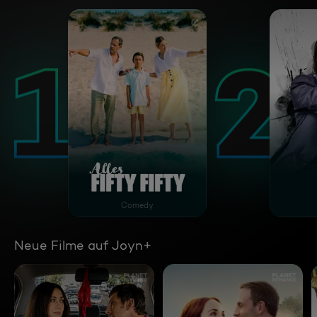
Alles Fifty Fifty
John
Comedy
Neue Filme auf Joyn+