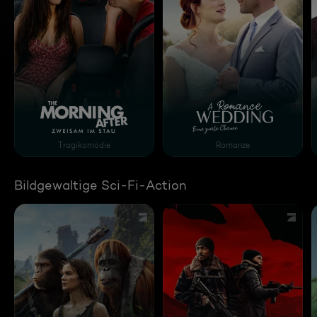
The Morning After - Zweisam im Stau
A Romance Wedding - E
Tragikomödie
Romanze
Bildgewaltige Sci-Fi-Action