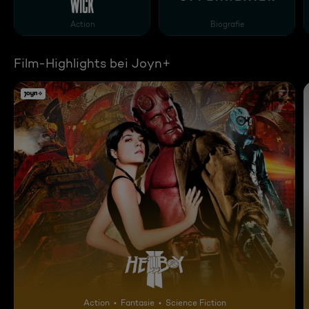
John Wick
Oppenheimer
Action
Biografie
Film-Highlights bei Joyn+
Hellboy 2: Die goldene Armee
Action
Fantasie
Science Fiction