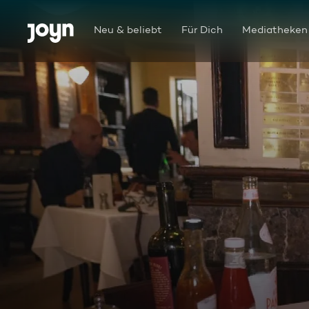
Zum Inhalt springen
Barrierefrei
Neu & beliebt
Für Dich
Mediatheken