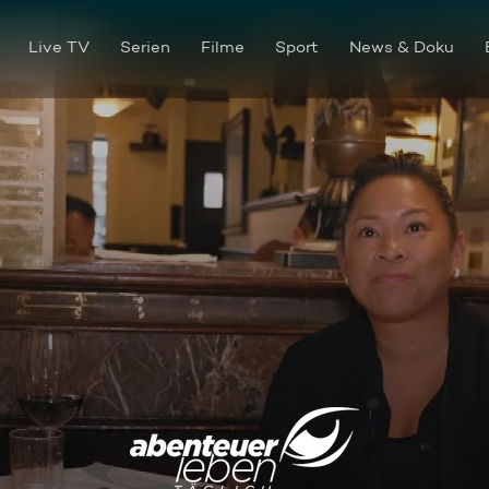
Live TV
Serien
Filme
Sport
News & Doku
Lilian Schumann on Tour: New