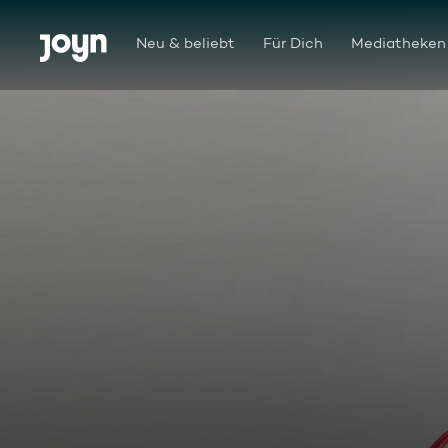
Zum Inhalt springen
Barrierefrei
Neu & beliebt
Für Dich
Mediatheken