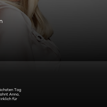
n
nächsten Tag
, ahnt Anna,
rklich für