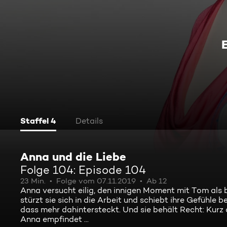
Staffel 4
Details
Anna und die Liebe
Folge 104: Episode 104
23 Min.
Folge vom 07.11.2019
Ab 12
Anna versucht eilig, den innigen Moment mit Tom als
stürzt sie sich in die Arbeit und schiebt ihre Gefühle 
dass mehr dahintersteckt. Und sie behält Recht: Kurz d
Anna empfindet ...