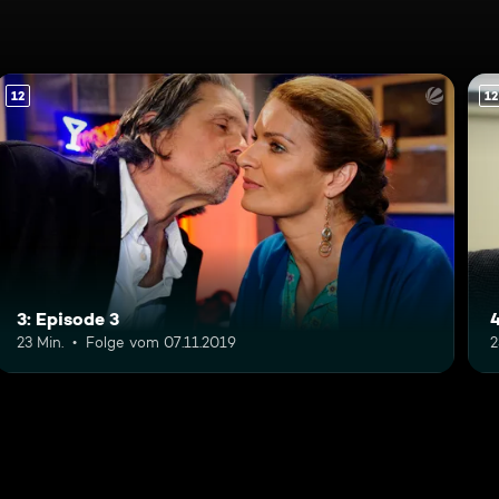
12
12
3: Episode 3
4
23 Min.
Folge vom 07.11.2019
2