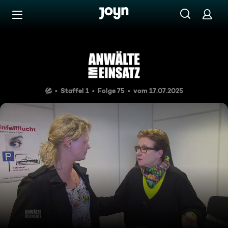
Zum Inhalt springen
Barrierefrei
Du sollst stehlen
Staffel 1
Folge 75
vom 17.07.2025