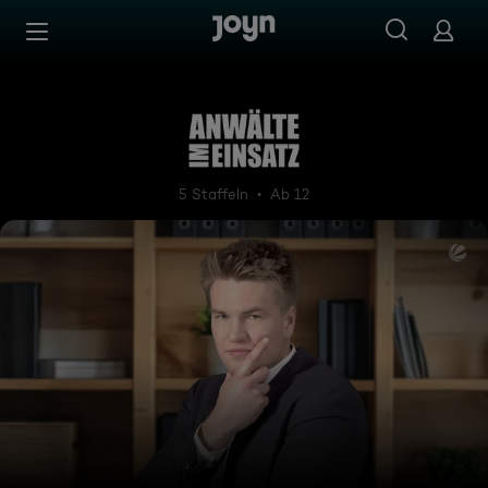
Zum Inhalt springen
Barrierefrei
Anwälte im Einsatz
5 Staffeln
Ab 12