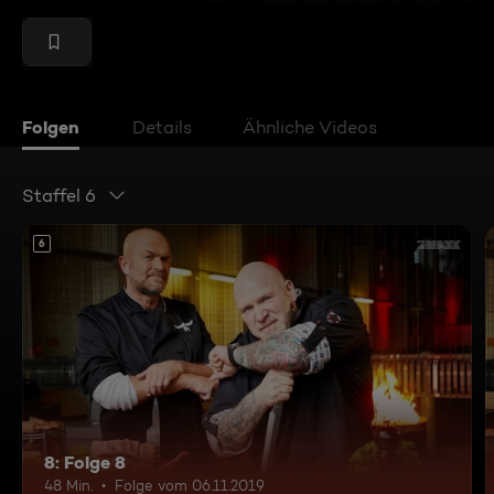
Folgen
Details
Ähnliche Videos
Staffel 6
6
8: Folge 8
48 Min.
Folge vom 06.11.2019