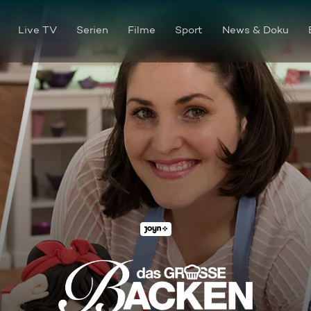
Live TV
Serien
Filme
Sport
News & Doku
Cheesecake und Motto-Torte