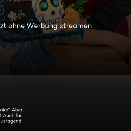
tzt ohne Werbung streamen
ake". Aber
. Auch für
rausragend