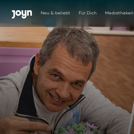
Zum Inhalt springen
Barrierefrei
Neu & beliebt
Für Dich
Mediatheken