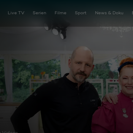
Live TV
Serien
Filme
Sport
News & Doku
e Videos