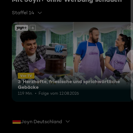
Staffel 14
6
Vor TV
3: Herzhafte, friesische und sprichwörtliche
Gebäcke
119 Min.
Folge vom 12.08.2026
Joyn Deutschland