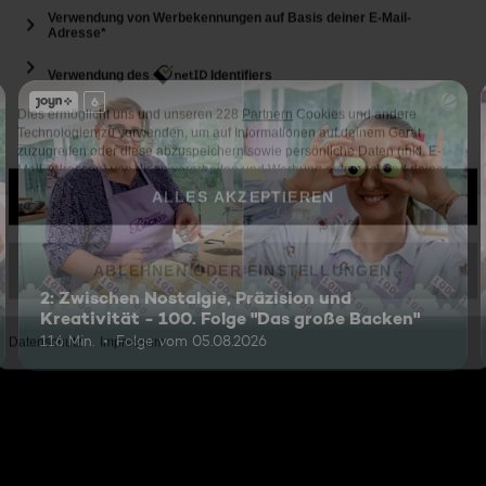
6
2: Zwischen Nostalgie, Präzision und
Kreativität - 100. Folge "Das große Backen"
116 Min.
Folge vom 05.08.2026