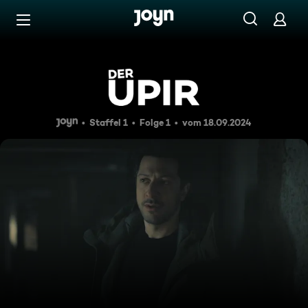
Zum Inhalt springen
Barrierefrei
Verwandlung
Staffel 1
Folge 1
vom 18.09.2024