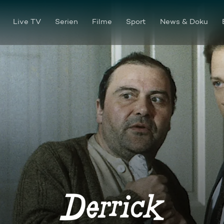
Live TV
Serien
Filme
Sport
News & Doku
Die Stimme