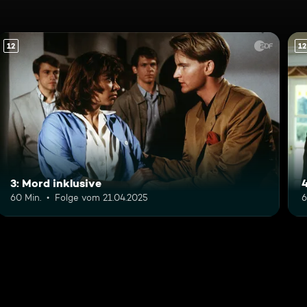
12
12
3: Mord inklusive
60 Min.
Folge vom 21.04.2025
6