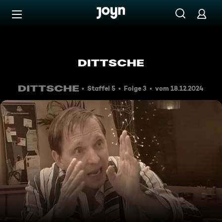
Zum Inhalt springen
Barrierefrei
Dittsche verletzt sich an Glü
Staffel 5
Folge 3
vom 18.12.2024