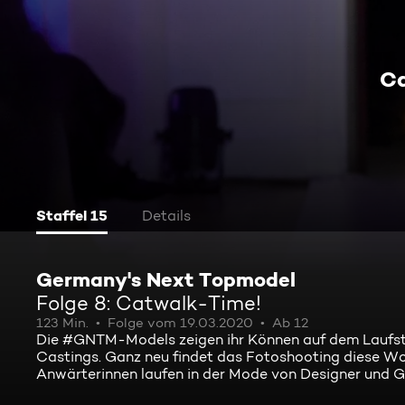
Ca
Staffel 15
Details
Germany's Next Topmodel
Folge 8: Catwalk-Time!
123 Min.
Folge vom 19.03.2020
Ab 12
Die #GNTM-Models zeigen ihr Können auf dem Laufsteg
Castings. Ganz neu findet das Fotoshooting diese W
Anwärterinnen laufen in der Mode von Designer und G