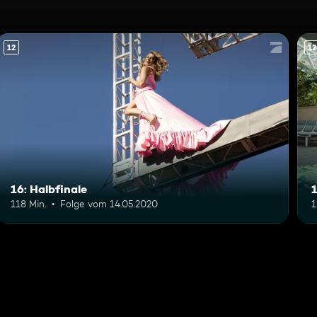
12
12
16: Halbfinale
1
118 Min.
Folge vom 14.05.2020
1