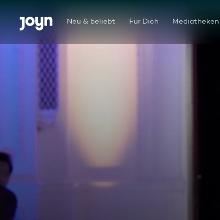
Zum Inhalt springen
Barrierefrei
Neu & beliebt
Für Dich
Mediatheken