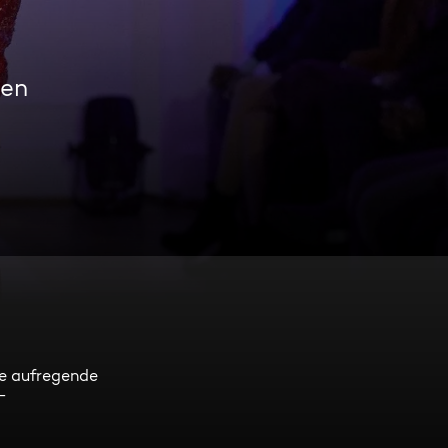
men
ge aufregende
-