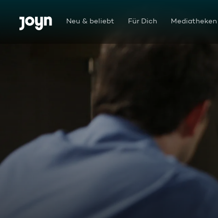
Zum Inhalt springen
Barrierefrei
Neu & beliebt
Für Dich
Mediatheken