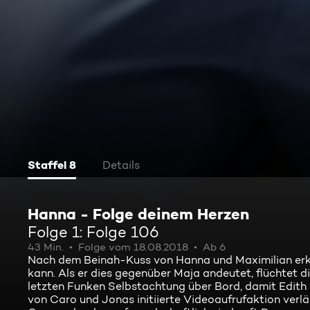
Staffel 8
Details
Hanna - Folge deinem Herzen
Folge 1: Folge 106
43 Min.
Folge vom 18.08.2018
Ab 6
Nach dem Beinah-Kuss von Hanna und Maximilian erken
kann. Als er dies gegenüber Maja andeutet, flüchtet d
letzten Funken Selbstachtung über Bord, damit Edith i
von Caro und Jonas initiierte Videoaufrufaktion verläu