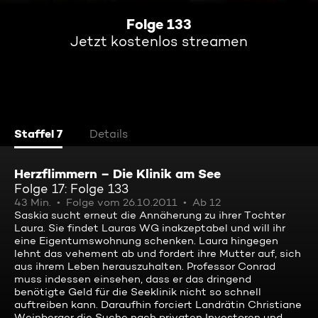
Folge 133
Jetzt kostenlos streamen
Staffel 7
Details
Herzflimmern – Die Klinik am See
Folge 17: Folge 133
43 Min.
Folge vom 26.10.2011
Ab 12
Saskia sucht erneut die Annäherung zu ihrer Tochter
Laura. Sie findet Lauras WG inakzeptabel und will ihr
eine Eigentumswohnung schenken. Laura hingegen
lehnt das vehement ab und fordert ihre Mutter auf, sich
aus ihrem Leben herauszuhalten. Professor Conrad
muss indessen einsehen, dass er das dringend
benötigte Geld für die Seeklinik nicht so schnell
auftreiben kann. Daraufhin forciert Landrätin Christiane
Weinberger die Suche nach privaten Investoren und