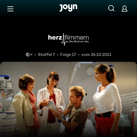
Zum Inhalt springen
Barrierefrei
Folge 133
Staffel 7
Folge 17
vom 26.10.2011