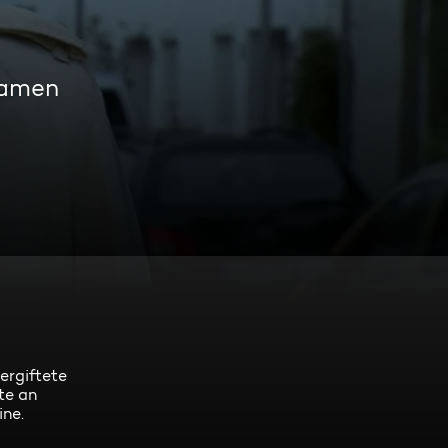
eamen
ergiftete
te an
ine.