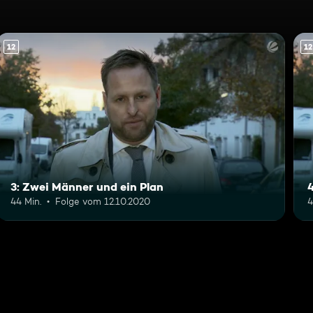
12
12
3: Zwei Männer und ein Plan
44 Min.
Folge vom 12.10.2020
4