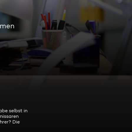
amen
abe selbst in
mmissaren
hrer? Die