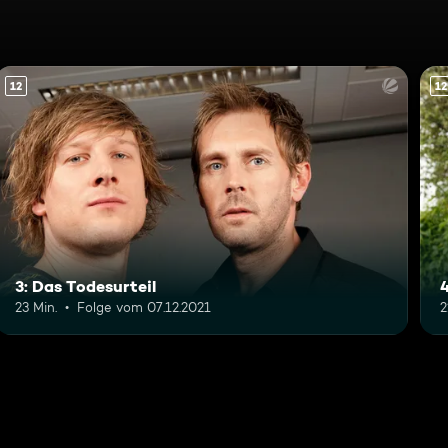
12
12
3: Das Todesurteil
23 Min.
Folge vom 07.12.2021
2