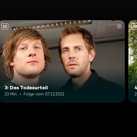
12
12
3: Das Todesurteil
23 Min.
Folge vom 07.12.2021
2