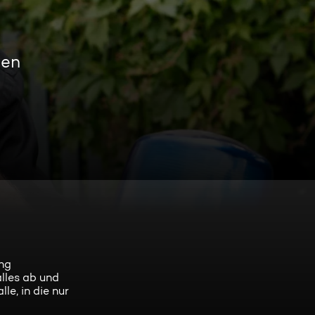
men
ung
lles ab und
le, in die nur