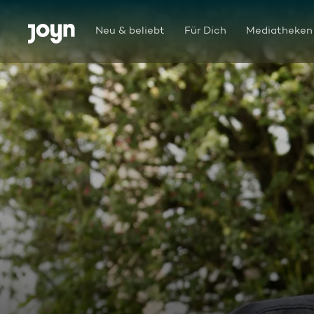
Zum Inhalt springen
Barrierefrei
Neu & beliebt
Für Dich
Mediatheken