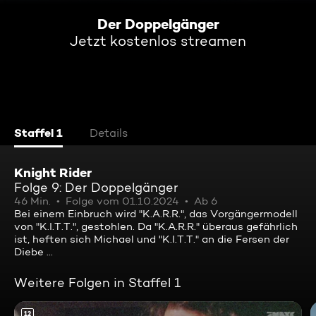
Der Doppelgänger
Jetzt kostenlos streamen
Staffel 1
Details
Knight Rider
Folge 9: Der Doppelgänger
46 Min.
Folge vom 01.10.2024
Ab 6
Bei einem Einbruch wird "K.A.R.R.", das Vorgängermodell
von "K.I.T.T.", gestohlen. Da "K.A.R.R." überaus gefährlich
ist, heften sich Michael und "K.I.T.T." an die Fersen der
Diebe ...
Weitere Folgen in Staffel 1
12