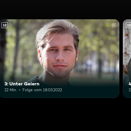
12
12
3: Unter Geiern
22 Min.
Folge vom 18.03.2022
2