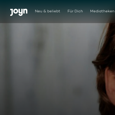
Zum Inhalt springen
Barrierefrei
Neu & beliebt
Für Dich
Mediatheken