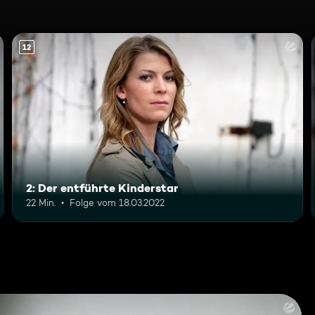
12
2: Der entführte Kinderstar
22 Min.
Folge vom 18.03.2022