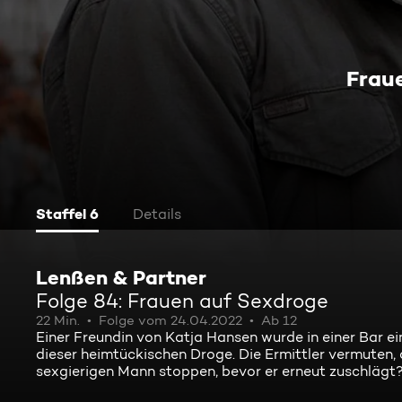
Frau
Staffel 6
Details
Lenßen & Partner
Folge 84: Frauen auf Sexdroge
22 Min.
Folge vom 24.04.2022
Ab 12
Einer Freundin von Katja Hansen wurde in einer Bar 
dieser heimtückischen Droge. Die Ermittler vermuten,
sexgierigen Mann stoppen, bevor er erneut zuschlägt