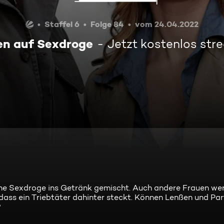
Staffel 6
Folge 84
vom 24.04.2022
en auf Sexdroge
Jetzt kostenlos st
eine Sexdroge ins Getränk gemischt. Auch andere Frauen we
 dass ein Triebtäter dahinter steckt. Können Lenßen und Pa
?