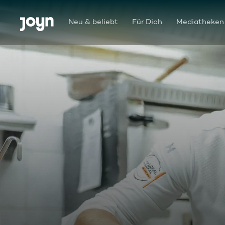
Zum Inhalt springen
Barrierefrei
Neu & beliebt
Für Dich
Mediatheken