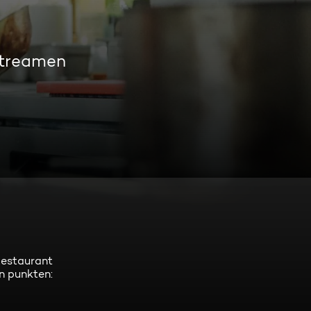
streamen
Restaurant
en punkten: