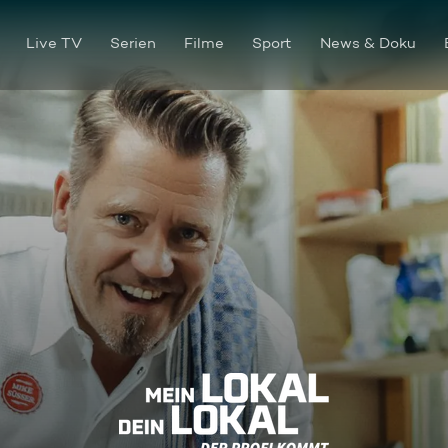
Live TV
Serien
Filme
Sport
News & Doku
"1880 Alte Brauerei", Gera