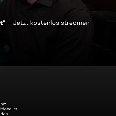
t"
Jetzt kostenlos streamen
ührt
tioneller
 den