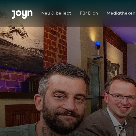
Zum Inhalt springen
Barrierefrei
Neu & beliebt
Für Dich
Mediatheken