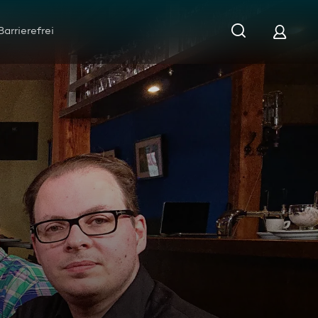
Barrierefrei
e im "Nordlicht - icelandic restaurant"