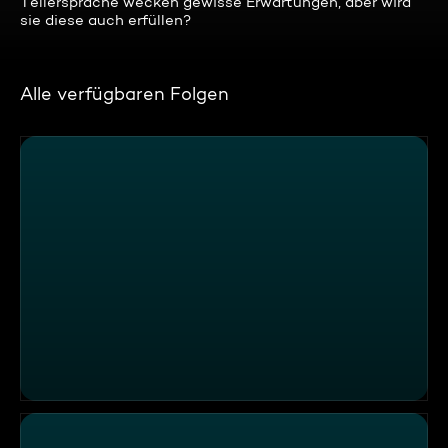
Tellersprache wecken gewisse Erwartungen, aber wird
sie diese auch erfüllen?
Alle verfügbaren Folgen
Brutale Nachhaltigkeit im Lokal "Mocking das Wirtshaus