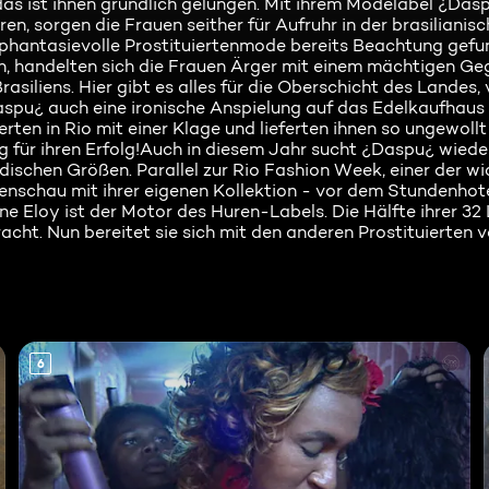
as ist ihnen gründlich gelungen. Mit ihrem Modelabel ¿Dasp
en, sorgen die Frauen seither für Aufruhr in der brasiliani
e phantasievolle Prostituiertenmode bereits Beachtung gefu
, handelten sich die Frauen Ärger mit einem mächtigen Geg
siliens. Hier gibt es alles für die Oberschicht des Landes
u¿ auch eine ironische Anspielung auf das Edelkaufhaus "D
rten in Rio mit einer Klage und lieferten ihnen so ungewoll
g für ihren Erfolg!Auch in diesem Jahr sucht ¿Daspu¿ wiede
ischen Größen. Parallel zur Rio Fashion Week, einer der wi
schau mit ihrer eigenen Kollektion - vor dem Stundenhote
e Eloy ist der Motor des Huren-Labels. Die Hälfte ihrer 32
racht. Nun bereitet sie sich mit den anderen Prostituierten
6