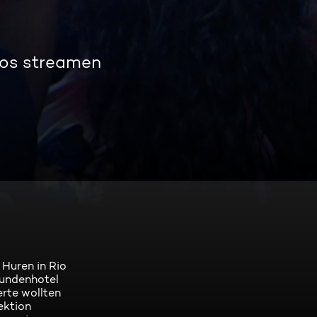
los streamen
Huren in Rio
tundenhotel
erte wollten
ektion