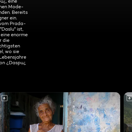
u¿, eine
schen Mode-
nden. Bereits
ner ein.
, vom Prada-
aslu" ist,
t eine enorme
r die
chtigsten
l, wo sie
 Lebensjahre
 von ¿Daspu¿
6
6