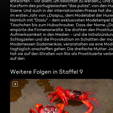
entworfen - vor allem, um beachtet zu werden.¿ Und d
Kurzform des portugiesischen "das putas", von den Hur
Szene. Und auch in der internationalen Presse hat di
im ersten Jahr von ¿Daspu¿, dem Modelabel der Huren
Nämlich mit "Daslu" - dem exklusivsten Modetempel Bra
Täschchen bis zum Hubschrauber. Dass der Name ¿Dasp
empörte die Firmenanwälte. Sie drohten den Prostituie
Aufmerksamkeit in den Medien - und die Initialzündun
Schlagzeilen und die Provokation im Schatten der mod
Modemessen Südamerikas, veranstalten sie eine Moden
tagtäglich anschaffen gehen. Die dreifache Mutter Jan
hat sie auf den Straßen von Rio als Prostituierte verb
auf den
Weitere Folgen in Staffel 9
6