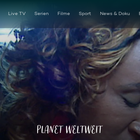
Live TV
Serien
Filme
Sport
News & Doku
Rio - Vom Strich auf den Lau