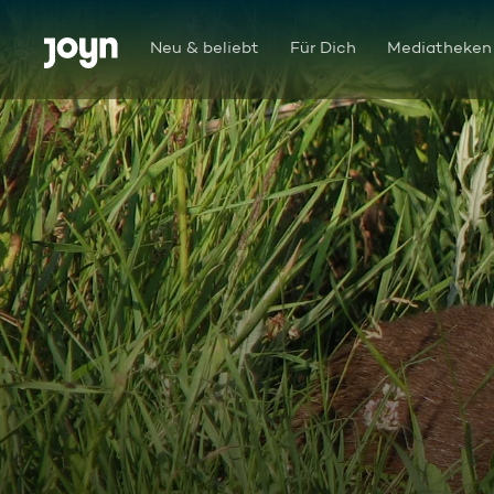
Zum Inhalt springen
Barrierefrei
Neu & beliebt
Für Dich
Mediatheken