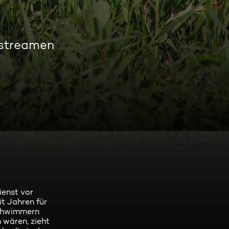
 streamen
ienst vor
it Jahren für
Schwimmern
 wären, zieht