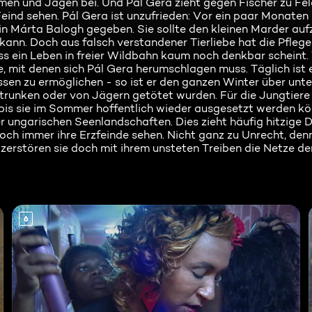
en und Jagen bei. Und Pál Gera zieht gegen Fischer zu Feld
eind sehen. Pál Gera ist unzufrieden: Vor ein paar Monaten 
in Márta Balogh gegeben. Sie sollte den kleinen Marder auf
ann. Doch aus falsch verstandener Tierliebe hat die Pflege
s ein Leben in freier Wildbahn kaum noch denkbar scheint.
e, mit denen sich Pál Gera herumschlagen muss. Täglich ist e
sen zu ermöglichen - so ist er den ganzen Winter über unt
trunken oder von Jägern getötet wurden. Für die Jungtiere 
, bis sie im Sommer hoffentlich wieder ausgesetzt werden k
 ungarischen Seenlandschaften. Dies zieht häufig hitzige 
 noch immer ihre Erzfeinde sehen. Nicht ganz zu Unrecht, de
erstören sie doch mit ihrem unsteten Treiben die Netze de
6