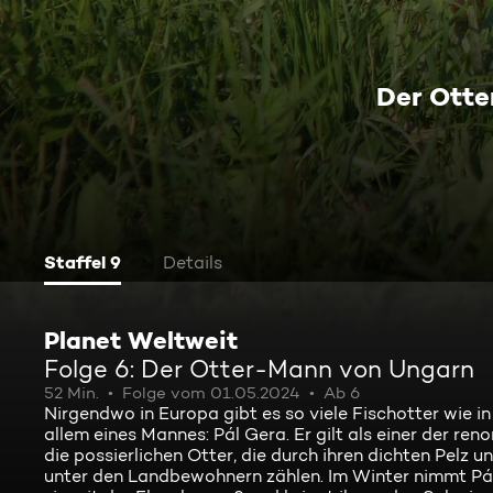
Der Ott
Staffel 9
Details
Planet Weltweit
Folge 6: Der Otter-Mann von Ungarn
52 Min.
Folge vom 01.05.2024
Ab 6
Nirgendwo in Europa gibt es so viele Fischotter wie i
allem eines Mannes: Pál Gera. Er gilt als einer der re
die possierlichen Otter, die durch ihren dichten Pe
unter den Landbewohnern zählen. Im Winter nimmt Pál G