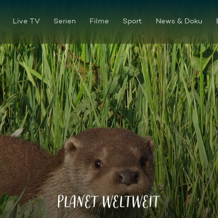
Live TV
Serien
Filme
Sport
News & Doku
Der Otter-Mann von Ungarn