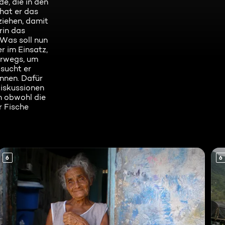
e, die in den
hat er das
ziehen, damit
rin das
 Was soll nun
r im Einsatz,
erwegs, um
sucht er
önnen. Dafür
Diskussionen
nn obwohl die
r Fische
6
6