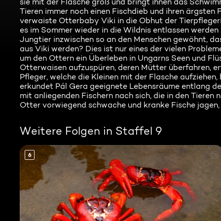
sie mit der Flasche groß und bringt ihnen das Schwimm
Tieren immer noch einen Fischdieb und ihren ärgsten F
verwaiste Otterbaby Viki in die Obhut der Tierpfleger
es im Sommer wieder in die Wildnis entlassen werden k
Jungtier inzwischen so an den Menschen gewöhnt, das
aus Viki werden? Dies ist nur eines der vielen Problem
um den Ottern ein Überleben in Ungarns Seen und Flüs
Otterwaisen aufzuspüren, deren Mütter überfahren, er
Pfleger, welche die Kleinen mit der Flasche aufziehen
erkundet Pál Gera geeignete Lebensräume entlang der
mit anliegenden Fischern nach sich, die in den Tieren
Otter vorwiegend schwache und kranke Fische jagen, z
Weitere Folgen in Staffel 9
6