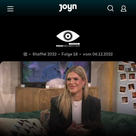
Zum Inhalt springen
Barrierefrei
Jay Khans Freundin zu Gast: D
Staffel 2022
Folge 18
vom 06.12.2022