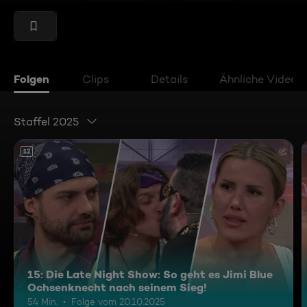
Folgen
Clips
Details
Ähnliche Videos
Staffel 2025
12
15: Die Late Night Show: So geht es Jimi Blue
Ochsenknecht nach seinem Sieg!
54 Min.
Folge vom 20.10.2025