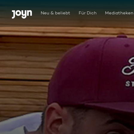
Zum Inhalt springen
Barrierefrei
Neu & beliebt
Für Dich
Mediatheken