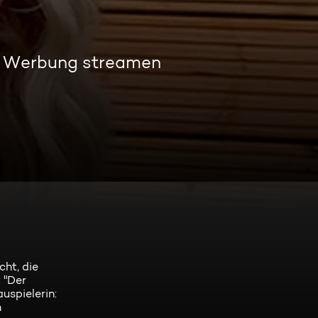
e Werbung streamen
cht, die
 "Der
uspielerin:
n