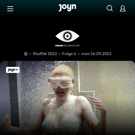
Zum Inhalt springen
Barrierefrei
Tag 4: Deutsche Zungenbrech
Staffel 2013
Folge 4
vom 16.09.2013