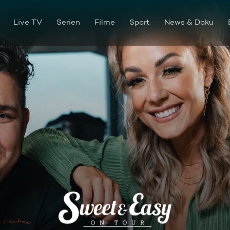
Live TV
Serien
Filme
Sport
News & Doku
Himbeere trifft Pistazie in H