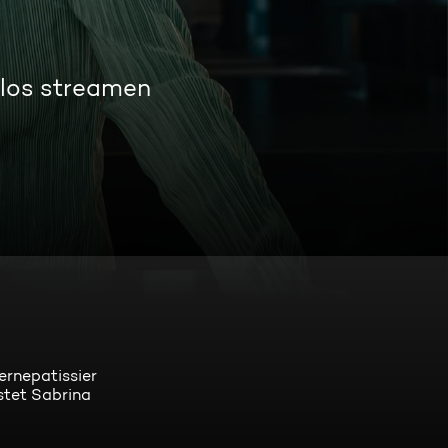
nlos streamen
ernepatissier
stet Sabrina