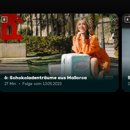
6
6
6: Schokoladenträume aus Mallorca
27 Min.
Folge vom 13.05.2023
2