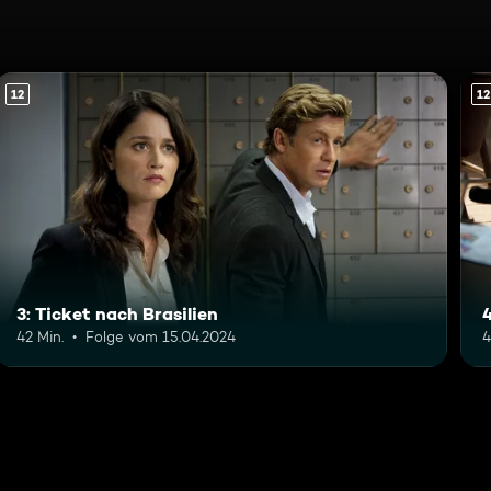
12
12
3: Ticket nach Brasilien
4
42 Min.
Folge vom 15.04.2024
4