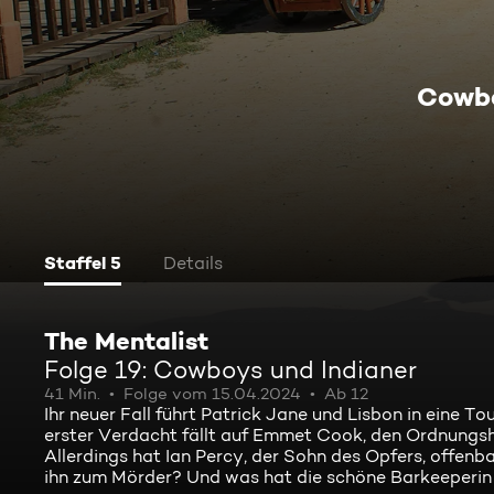
Cowbo
Staffel 5
Details
The Mentalist
Folge 19: Cowboys und Indianer
41 Min.
Folge vom 15.04.2024
Ab 12
Ihr neuer Fall führt Patrick Jane und Lisbon in eine T
erster Verdacht fällt auf Emmet Cook, den Ordnungshü
Allerdings hat Ian Percy, der Sohn des Opfers, offen
ihn zum Mörder? Und was hat die schöne Barkeeperin L