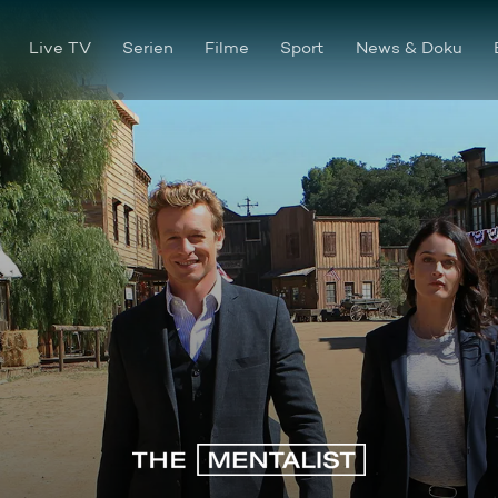
Live TV
Serien
Filme
Sport
News & Doku
Cowboys und Indianer