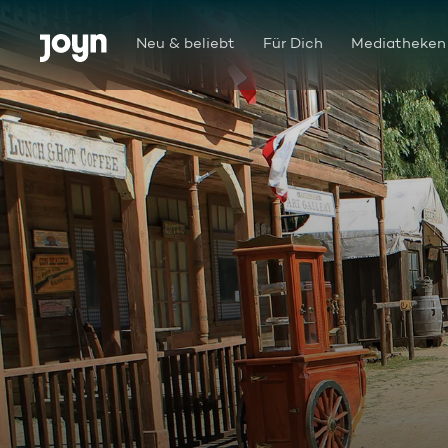
Zum Inhalt springen
Barrierefrei
Neu & beliebt
Für Dich
Mediatheken