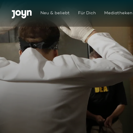
Zum Inhalt springen
Barrierefrei
Neu & beliebt
Für Dich
Mediatheken