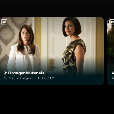
12
12
3: Orangenblüteneis
4
41 Min.
Folge vom 15.04.2024
4