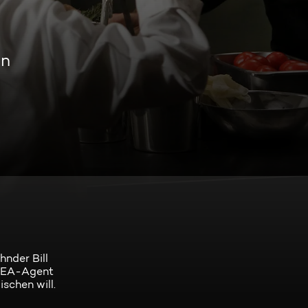
en
hnder Bill
 DEA-Agent
schen will.