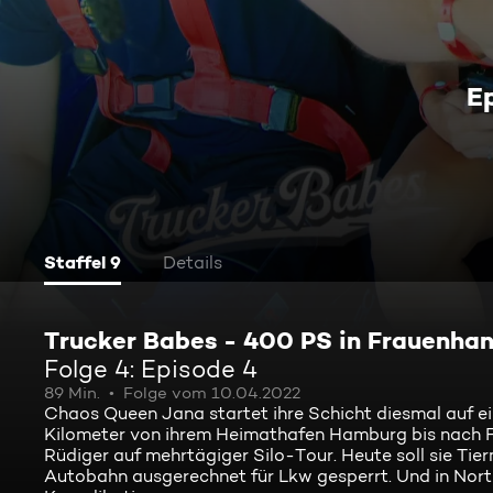
E
Staffel 9
Details
Trucker Babes - 400 PS in Frauenha
Folge 4: Episode 4
89 Min.
Folge vom 10.04.2022
Chaos Queen Jana startet ihre Schicht diesmal auf ei
Kilometer von ihrem Heimathafen Hamburg bis nach Fr
Rüdiger auf mehrtägiger Silo-Tour. Heute soll sie Ti
Autobahn ausgerechnet für Lkw gesperrt. Und in Nor