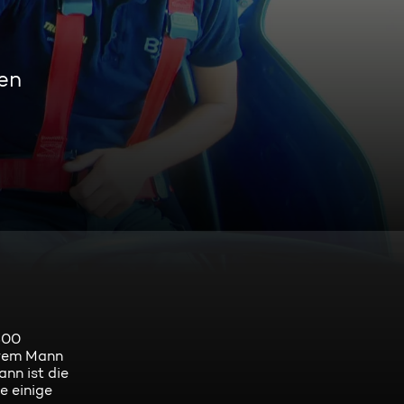
en
800
hrem Mann
nn ist die
e einige