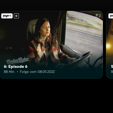
0
6: Episode 6
5
88 Min.
Folge vom 08.05.2022
8