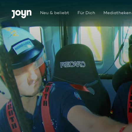
Zum Inhalt springen
Barrierefrei
Neu & beliebt
Für Dich
Mediatheken