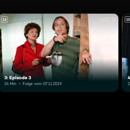
12
12
3: Episode 3
4
24 Min.
Folge vom 07.11.2019
2