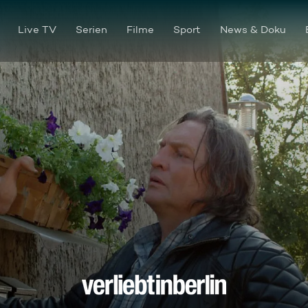
Live TV
Serien
Filme
Sport
News & Doku
Episode 9