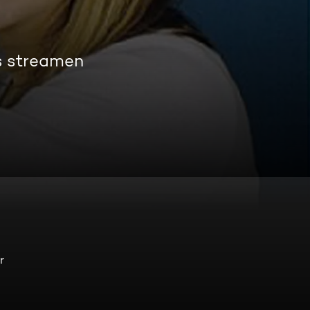
s streamen
r