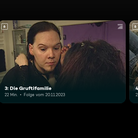
6
6
3: Die Gruftifamilie
22 Min.
Folge vom 20.11.2023
2