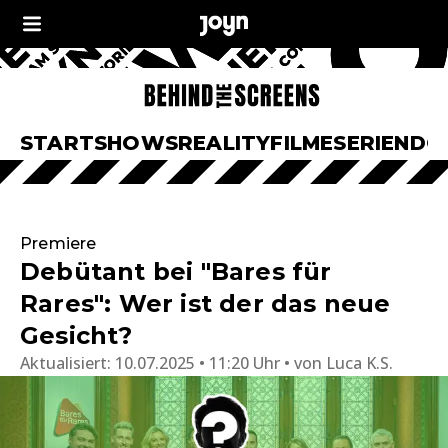
START
SHOWS
REALITY
FILME
SERIEN
DO
Premiere
Debütant bei "Bares für
Rares": Wer ist der das neue
Gesicht?
Aktualisiert:
10.07.2025 • 11:20 Uhr
von
Luca K.S.