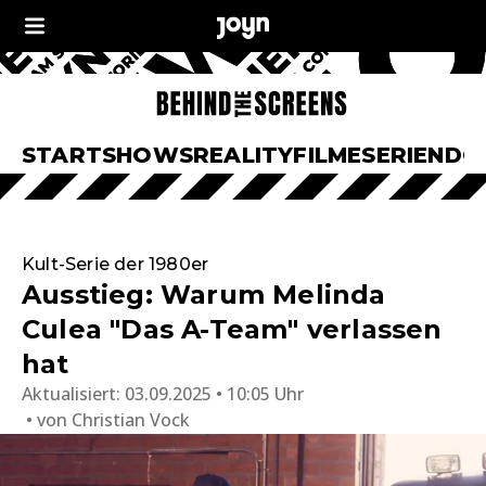
START
SHOWS
REALITY
FILME
SERIEN
DO
Kult-Serie der 1980er
Ausstieg: Warum Melinda
Culea "Das A-Team" verlassen
hat
Aktualisiert:
03.09.2025 • 10:05 Uhr
von
Christian Vock