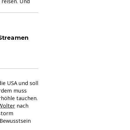
 reisen. Und
 Streamen
die USA und soll
erdem muss
rhöhle tauchen.
Wolter
nach
tstorm
s Bewusstsein