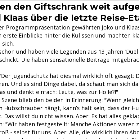
en den Giftschrank weit aufg
 Klaas über die letzte Reise-E
er Programmpräsentation gewährten
Joko
und
Klaa
erste Einblicke hinter die Kulissen und machten klar
 sich.
schon und haben viele Legenden aus 13 Jahren 'Duel
schickt. Die haben sensationelle Beiträge mitgebrac
"Der Jugendschutz hat diesmal wirklich oft gesagt: 
en. Und es sind Dinge dabei, da schaut man sich da
s und denkt einfach: Leute, was zur Hölle?!"
Szene blieb den beiden in Erinnerung: "Wenn gleichz
Hubschrauber hängt, kann’s halt sein, dass der H
 Das willst du nicht wissen. Aber: Es hat alles gekla
n: "Wir haben festgestellt: Manche Aktionen waren z
 - selbst für uns. Aber: Alle, die wirklich ihren Ab