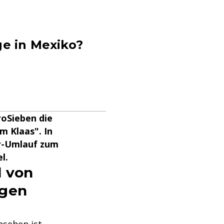
ge in Mexiko?
roSieben die
m Klaas". In
er-Umlauf zum
l.
l von
egen