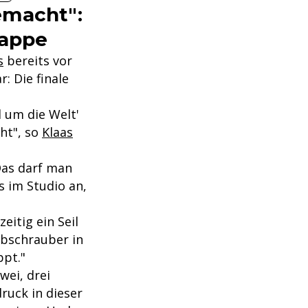
emacht":
tappe
s
bereits vor
: Die finale
l um die Welt'
ht", so
Klaas
Das darf man
s im Studio an,
eitig ein Seil
ubschrauber in
ppt."
wei, drei
druck in dieser