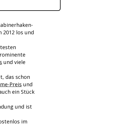
rabinerhaken-
n 2012 los und
ktesten
prominente
s
und viele
at, das schon
me-Preis
und
auch ein Stück
ndung und ist
kostenlos im