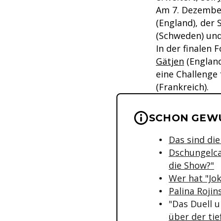
Am 7. Dezember 
(England), der
(Schweden) un
In der finalen
Gätjen
(England
eine Challenge
(Frankreich).
Wichtige Hinwei
SCHON GEW
Das sind di
Dschungelca
die Show?"
Wer hat "Jo
Palina Rojin
"Das Duell 
über der tie