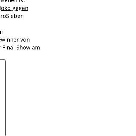
nsehen ist
 Joko gegen
ProSieben
in
ewinner von
er Final-Show am