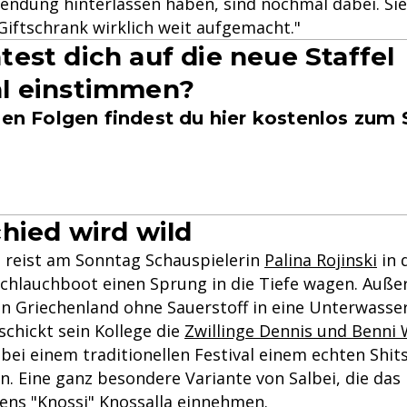
Sendung hinterlassen haben, sind nochmal dabei. Sie
Giftschrank wirklich weit aufgemacht."
est dich auf die neue Staffel
l einstimmen?
igen Folgen findest du hier kostenlos zum
hied wird wild
 reist am Sonntag Schauspielerin
Palina Rojinski
in 
Schlauchboot einen Sprung in die Tiefe wagen. Auß
in Griechenland ohne Sauerstoff in eine Unterwasse
schickt sein Kollege die
Zwillinge Dennis und Benni 
h bei einem traditionellen Festival einem echten Shi
n. Eine ganz besondere Variante von Salbei, die da
Jens "Knossi" Knossalla
einnehmen.