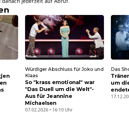
 danach jederzeit auf Abruf.
en
Würdiger Abschluss für Joko und
Das Sho
tjen
Klaas
Tränen
So "krass emotional" war
ten
um die
"Das Duell um die Welt"-
ns
endet
Aus für Jeannine
17.12.20
Michaelsen
07.02.2026 • 16:10 Uhr