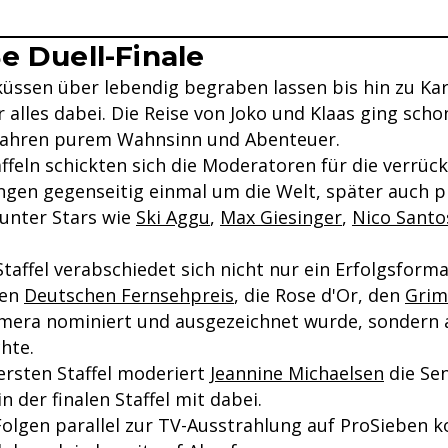
e Duell-Finale
küssen über lebendig begraben lassen bis hin zu Ka
 alles dabei. Die Reise von Joko und Klaas ging scho
 Jahren purem Wahnsinn und Abenteuer.
affeln schickten sich die Moderatoren für die verrüc
gen gegenseitig einmal um die Welt, später auch 
runter Stars wie
Ski Aggu
,
Max Giesinger
,
Nico Santo
taffel verabschiedet sich nicht nur ein Erfolgsform
den
Deutschen Fernsehpreis
, die Rose d'Or, den
Grim
mera nominiert und ausgezeichnet wurde, sondern 
hte.
ersten Staffel moderiert
Jeannine Michaelsen
die Se
n der finalen Staffel mit dabei.
 Folgen parallel zur TV-Ausstrahlung auf ProSieben 