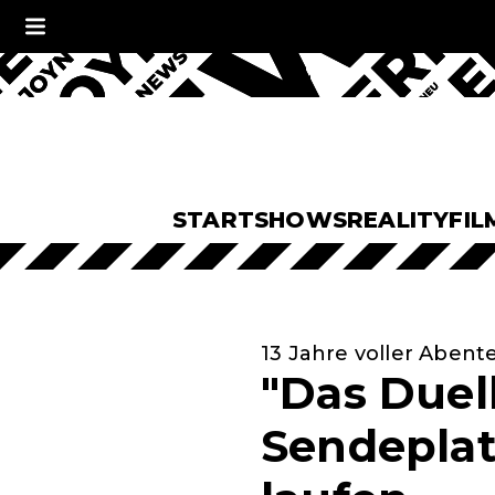
START
SHOWS
REALITY
FIL
13 Jahre voller Abent
"Das Duel
Sendeplat