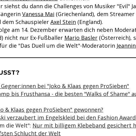
siehst du dann die Challenges von Musiker "Evil" J
 Sängerin
Vanessa Mai
(Griechenland), dem Streamer
d dem Schauspieler
Axel Stein
(England).
 Folge am 14. Dezember erwarten dich neben Modera
) nicht nur Ex-Fußballer
Mario Basler
(Österreich), 
 für die "Das Duell um die Welt"-Moderatorin
Jeanni
se & Informationen zum Inhalt
USST?
e Gegner:innen bei "Joko & Klaas gegen ProSieben"
mp bis Frusthansa - die besten "Walks of Shame" 
ko & Klaas gegen ProSieben" gewonnen?
ski verzaubert im Engelskleid bei den Fashion Awar
um die Welt":
Nur mit billigem Klebeband gesichert 
fsten Schlucht der Welt