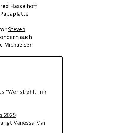
ared Hasselhoff
Papaplatte
tor
Steven
sondern auch
ne Michaelsen
aus
"Wer stiehlt mir
ds 2025
hängt Vanessa Mai