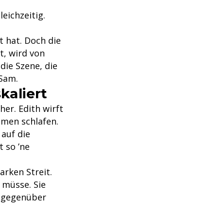
eichzeitig.
t hat. Doch die
t, wird von
die Szene, die
 Sam.
kaliert
er. Edith wirft
mmen schlafen.
 auf die
t so ’ne
arken Streit.
 müsse. Sie
t gegenüber