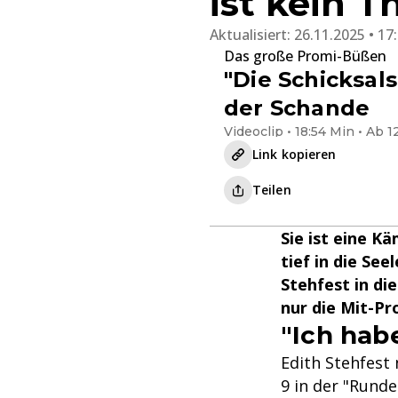
ist kein T
Aktualisiert:
26.11.2025 • 17
Das große Promi-Büßen
"Die Schicksals
der Schande
Videoclip • 18:54 Min • Ab 1
Link kopieren
Teilen
Sie ist eine K
tief in die Se
Stehfest in di
nur die Mit-Pr
"Ich hab
Edith Stehfest
9 in der "Rund