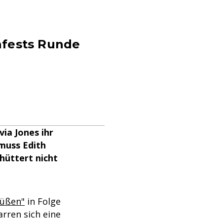
ehfests Runde
via Jones ihr
 muss Edith
chüttert nicht
Büßen"
in Folge
arren sich eine