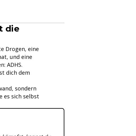
t die
te Drogen, eine
at, und eine
en: ADHS.
test dich dem
orwand, sondern
 es sich selbst