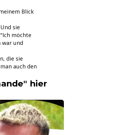
 meinem Blick
 Und sie
: "Ich möchte
n war und
, die sie
n man auch den
hande" hier