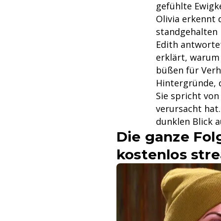
gefühlte Ewigke
Olivia erkennt 
standgehalten h
Edith antworte
erklärt, warum 
büßen für Verh
Hintergründe, d
Sie spricht von
verursacht hat
dunklen Blick a
Die ganze Fol
kostenlos st