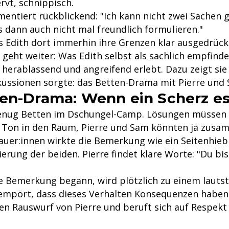
rvt, schnippisch.
entiert rückblickend: "Ich kann nicht zwei Sachen gl
s dann auch nicht mal freundlich formulieren."
ss Edith dort immerhin ihre Grenzen klar ausgedrück
geht weiter: Was Edith selbst als sachlich empfinde
 herablassend und angreifend erlebt. Dazu zeigt sie 
skussionen sorgte: das Betten-Drama mit Pierre und
en-Drama: Wenn ein Scherz es
genug Betten im Dschungel-Camp. Lösungen müssen h
 Ton in den Raum, Pierre und Sam könnten ja zusa
auer:innen wirkte die Bemerkung wie ein Seitenhieb
ierung der beiden. Pierre findet klare Worte: "Du bis
ge Bemerkung begann, wird plötzlich zu einem lautst
 empört, dass dieses Verhalten Konsequenzen haben
den Rauswurf von Pierre und beruft sich auf Respek