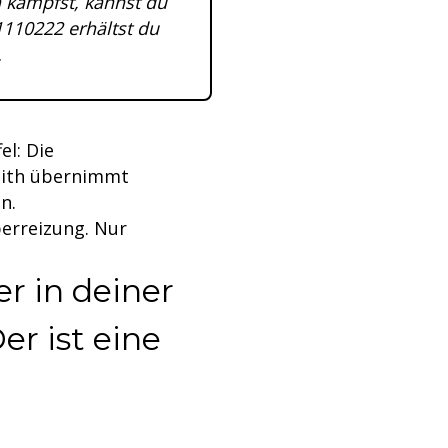
 kämpfst, kannst du
110222 erhältst du
.
el: Die
dith übernimmt
n.
berreizung. Nur
r in deiner
er ist eine