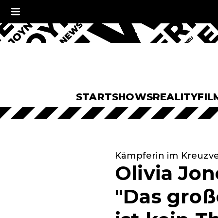
START
SHOWS
REALITY
FIL
Kämpferin im Kreuzv
Olivia Jon
"Das groß