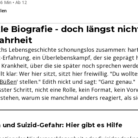
6 Min • Ab 12
ilen
e Biografie - doch längst nich
ahrheit
diths Lebensgeschichte schonungslos zusammen: har
t-Erfahrung, ein Überlebenskampf, der sie geprägt h
e Krankheit, über die sie später noch sprechen werd
lt klar: Wer hier sitzt, sitzt hier freiwillig. "Du woll
-Büßen
' stellen." Edith nickt und sagt: "Ganz genau."
sster Schritt, nicht eine Rolle, kein Format, kein V
rstehen, warum sie manchmal anders reagiert, als sie
se & Informationen zum Inhalt
und Suizid-Gefahr: Hier gibt es Hilfe