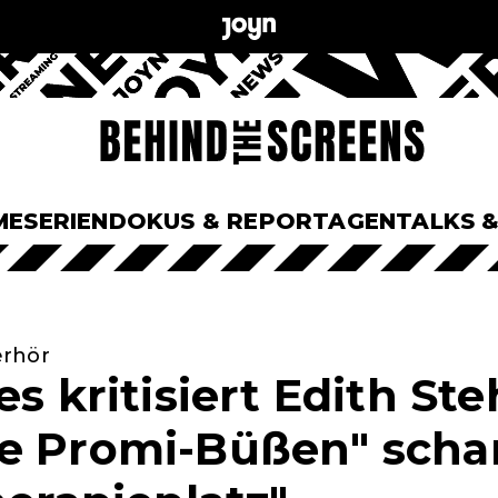
ME
SERIEN
DOKUS & REPORTAGEN
TALKS 
erhör
es kritisiert Edith Ste
e Promi-Büßen" scharf