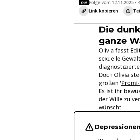
Folge vom 12.11.2025 • 4
Link kopieren
Te
Die dunkl
ganze W
Olivia fasst E
sexuelle Gewal
diagnostiziert
Doch Olivia stel
großen '
Promi
Es ist ihr bewu
der Wille zu ve
wünscht.
Wichtige Hinwei
Depressionen 