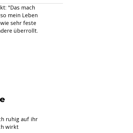
ckt: "Das mach
ch so mein Leben
wie sehr feste
dere überrollt.
e
h ruhig auf ihr
th wirkt