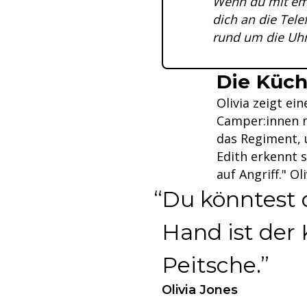
Wenn du mit emo
dich an die Tel
rund um die Uhr
Die Küch
Olivia zeigt e
Camper:innen m
das Regiment, 
Edith erkennt s
auf Angriff." Ol
Du könntest d
Hand ist der 
Peitsche.
Olivia Jones