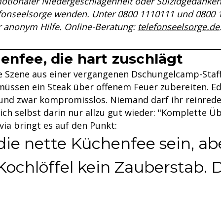
tionaler Niedergeschlagenheit oder Suizidgedanken
efonseelsorge wenden. Unter 0800 1110111 und 0800 1
 anonym Hilfe. Online-Beratung:
telefonseelsorge.de
enfee, die hart zuschlägt
ine Szene aus einer vergangenen Dschungelcamp-Staff
üssen ein Steak über offenem Feuer zubereiten. E
und zwar kompromisslos. Niemand darf ihr reinrede
ich selbst darin nur allzu gut wieder: "Komplette Ü
ivia bringt es auf den Punkt:
ie nette Küchenfee sein, abe
Kochlöffel kein Zauberstab. D