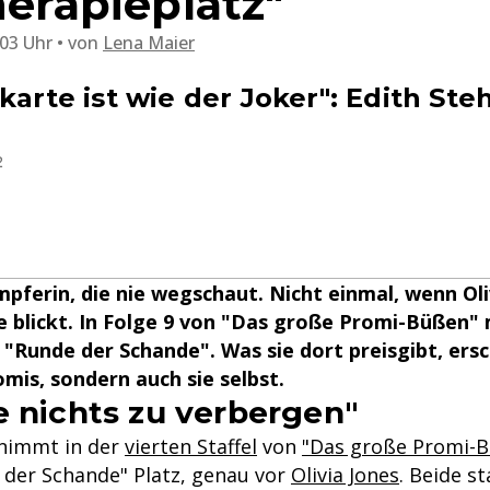
herapieplatz"
:03 Uhr
von
Lena Maier
karte ist wie der Joker": Edith St
2
ämpferin, die nie wegschaut. Nicht einmal, wenn Oli
ele blickt. In Folge 9 von "Das große Promi-Büßen"
e "Runde der Schande". Was sie dort preisgibt, ers
omis, sondern auch sie selbst.
e nichts zu verbergen"
 nimmt in der
vierten Staffel
von
"Das große Promi-
e der Schande" Platz, genau vor
Olivia Jones
. Beide st