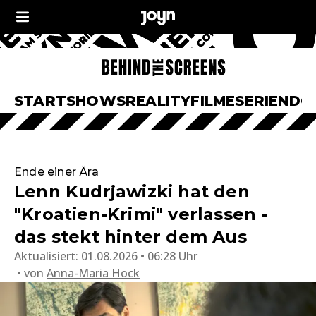
START
SHOWS
REALITY
FILME
SERIEN
DO
Ende einer Ära
Lenn Kudrjawizki hat den
"Kroatien-Krimi" verlassen -
das stekt hinter dem Aus
Aktualisiert:
01.08.2026 • 06:28 Uhr
von
Anna-Maria Hock