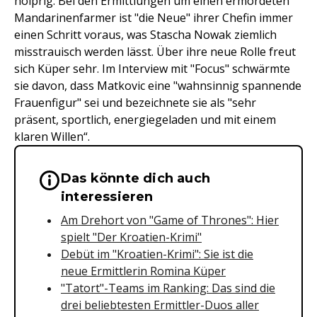
holprig. Bei den Ermittlungen um einen ermordeten
Mandarinenfarmer ist "die Neue" ihrer Chefin immer
einen Schritt voraus, was Stascha Nowak ziemlich
misstrauisch werden lässt. Über ihre neue Rolle freut
sich Küper sehr. Im Interview mit "Focus" schwärmte
sie davon, dass Matkovic eine "wahnsinnig spannende
Frauenfigur" sei und bezeichnete sie als "sehr
präsent, sportlich, energiegeladen und mit einem
klaren Willen“.
Das könnte dich auch
Wichtige Hinweise & Informationen 
interessieren
Am Drehort von "Game of Thrones": Hier
spielt "Der Kroatien-Krimi"
Debüt im "Kroatien-Krimi": Sie ist die
neue Ermittlerin Romina Küper
"Tatort"-Teams im Ranking: Das sind die
drei beliebtesten Ermittler-Duos aller