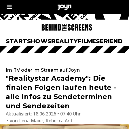
START
SHOWS
REALITY
FILME
SERIEN
DO
Im TV oder im Stream auf Joyn
"Realitystar Academy": Die
finalen Folgen laufen heute -
alle Infos zu Sendeterminen
und Sendezeiten
Aktualisiert:
18.06.2026 • 07:40 Uhr
von
Lena Maier
,
Rebecca Arlt