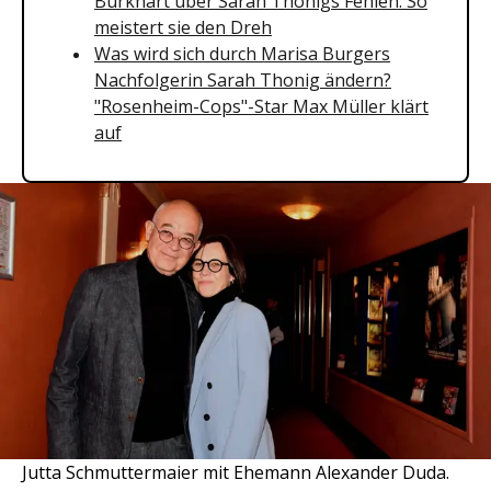
Burkhart über Sarah Thonigs Fehlen: So
meistert sie den Dreh
Was wird sich durch Marisa Burgers
Nachfolgerin Sarah Thonig ändern?
"Rosenheim-Cops"-Star Max Müller klärt
auf
Jutta Schmuttermaier mit Ehemann Alexander Duda.