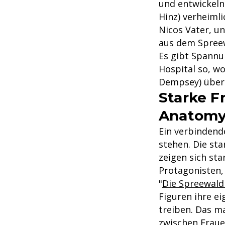
und entwickeln
Hinz) verheimli
Nicos Vater, u
aus dem Spreew
Es gibt Spannu
Hospital so, w
Dempsey) über 
Starke F
Anatomy"
Ein verbindend
stehen. Die sta
zeigen sich sta
Protagonisten,
"
Die Spreewaldk
Figuren ihre ei
treiben. Das ma
zwischen Frauen