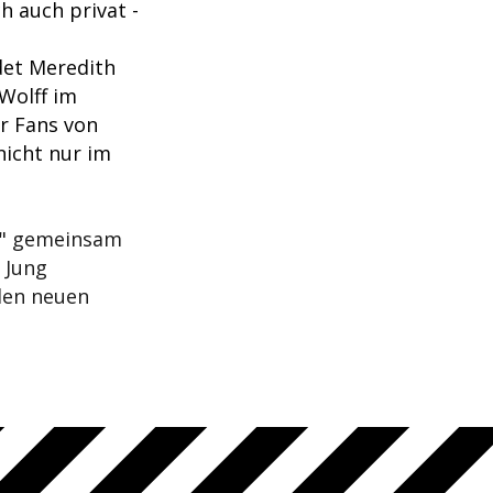
h auch privat -
det Meredith
Wolff im
ar Fans von
nicht nur im
" gemeinsam
 Jung
 den neuen