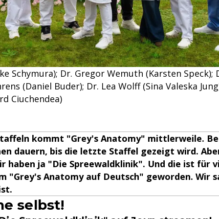
(Mieke Schymura); Dr. Gregor Wemuth (Karsten Speck); 
rens (Daniel Buder); Dr. Lea Wolff (Sina Valeska Jung
ard Ciuchendea)
Staffeln kommt "Grey's Anatomy" mittlerweile. Bei
hen dauern, bis die letzte Staffel gezeigt wird. Ab
r haben ja "Die Spreewaldklinik". Und die ist für v
em "Grey's Anatomy auf Deutsch" geworden. Wir s
st.
e selbst!