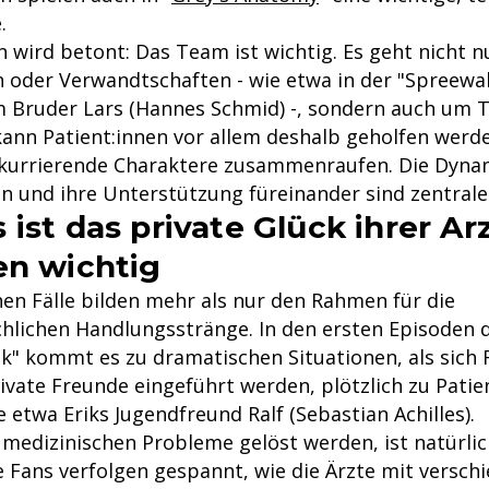
.
n wird betont: Das Team ist wichtig. Es geht nicht 
 oder Verwandtschaften - wie etwa in der "Spreewald
m Bruder Lars (Hannes Schmid) -, sondern auch um
 kann Patient:innen vor allem deshalb geholfen werde
kurrierende Charaktere zusammenraufen. Die Dyna
n und ihre Unterstützung füreinander sind zentrale
ist das private Glück ihrer Arz
en wichtig
hen Fälle bilden mehr als nur den Rahmen für die
lichen Handlungsstränge. In den ersten Episoden 
k" kommt es zu dramatischen Situationen, als sich R
ivate Freunde eingeführt werden, plötzlich zu Patie
e etwa Eriks Jugendfreund Ralf (Sebastian Achilles).
 medizinischen Probleme gelöst werden, ist natürlic
e Fans verfolgen gespannt, wie die Ärzte mit versch