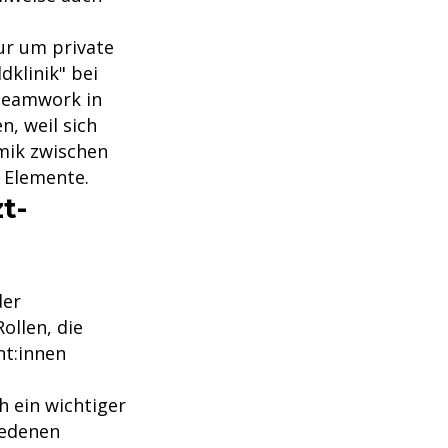
nur um private
klinik" bei
 Teamwork in
n, weil sich
mik zwischen
 Elemente.
t-
der
ollen, die
nt:innen
h ein wichtiger
iedenen