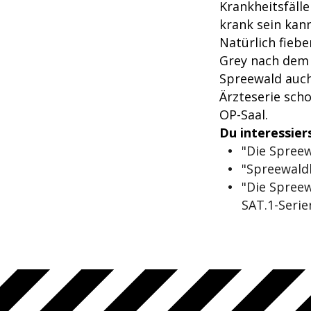
Krankheitsfälle
krank sein kann
Natürlich fieb
Grey nach dem 
Spreewald auch
Ärzteserie scho
OP-Saal.
Du interessier
"Die Spreew
"Spreewaldk
"Die Spreew
SAT.1-Seri