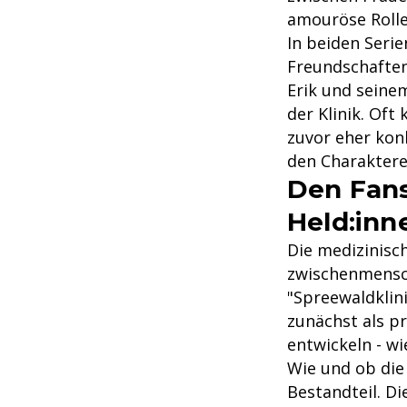
amouröse Rolle
In beiden Serie
Freundschaften
Erik und seine
der Klinik. Oft
zuvor eher kon
den Charaktere
Den Fans 
Held:inn
Die medizinisc
zwischenmensch
"Spreewaldklini
zunächst als pr
entwickeln - wi
Wie und ob die
Bestandteil. Di