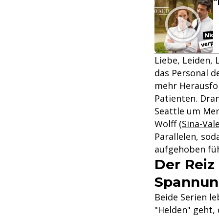
"
Liebe, Leiden,
das Personal d
mehr Herausfor
Patienten. Dra
Seattle um Mer
Wolff (
Sina-Val
Parallelen, sod
aufgehoben füh
Der Reiz
Spannun
Beide Serien l
"Helden" geht,