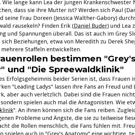
. Wie lange kann Lea der jungen Krankenschwester N
chen, dass sie ihre Mutter ist? Werden sich Paul (Dan
nd seine Frau Doreen (Jessica Walther-Gabory) durc
ald rausekeln? Finden Erik (
Daniel Buder
) und Lea 
ng und Spannungen überall. Das ist auch im Grey S
o sich Beziehungen, etwa von Meredith zu Derek She
mehrere Staffeln entwickelten.
rauenrollen bestimmen "Grey'
 und "Die Spreewaldklinik"
es Erfolgsgeheimnis beider Serien ist, dass Frauen 
rken "Leading Ladys" lassen ihre Fans an Freud und 
rk, aber auch verletzlich. Dabei sind die Frauen nich
 sondern spielen auch mal die Antagonisten. Wie et
linik
". An ihnen können sich die Fans reiben. Zugle
genen Probleme und Ängste, die sie zu teilweise fie
cht die Rollen menschlich, die Fans fühlen mit. Fr
 spielen auch in "
Grey's Anatomy
" eine wichtige, t