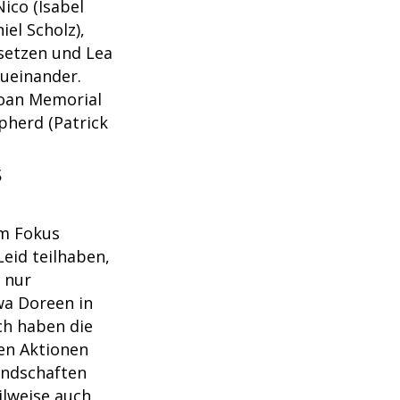
ico (Isabel
iel Scholz),
hsetzen und Lea
zueinander.
loan Memorial
pherd (Patrick
s
im Fokus
Leid teilhaben,
t nur
wa Doreen in
ich haben die
sen Aktionen
eundschaften
eilweise auch