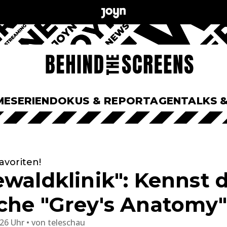
ME
SERIEN
DOKUS & REPORTAGEN
TALKS 
voriten!
ewaldklinik": Kennst 
che "Grey's Anatomy
:26 Uhr
von
teleschau