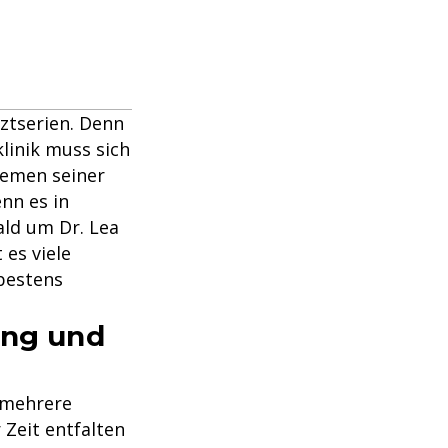
ztserien. Denn
linik muss sich
lemen seiner
nn es in
ld um Dr. Lea
 es viele
 bestens
ung und
 mehrere
 Zeit entfalten