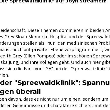
Die Spreewaldklinik" auf Joyn streamen!
 Leidenschaft. Diese Themen dominieren in beiden Ar
es Grey Sloan Memorial Hospital und der Spreewaldk
derungen stellen als "nur" den medizinischen Prob
ma ist auch auf privater Ebene vorprogrammiert, we
edith Grey (Ellen Pompeo) oder im schönen Spreewa
eska Jung
) und ihre Kollegen geht. Und auch hier gibt
ass sich die Fans von "GA" bei der "Spreewaldklinik"
len.
 der "Spreewaldklinik": Spann
gen überall
eben davon, dass es nicht nur um einen, sondern um
 deren Geheimnisse und Charaktere sich erst mit der