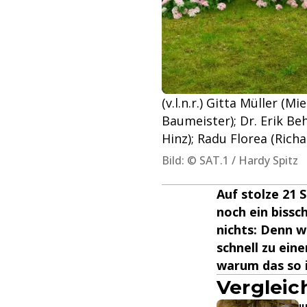
(v.l.n.r.) Gitta Müller 
Baumeister); Dr. Erik Beh
Hinz); Radu Florea (Rich
Bild: © SAT.1 / Hardy Spitz
Auf stolze 21 
noch ein bissc
nichts: Denn wi
schnell zu ein
warum das so i
Vergleich