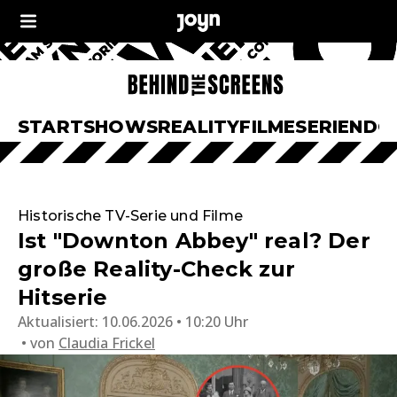
START
SHOWS
REALITY
FILME
SERIEN
DO
Historische TV-Serie und Filme
Ist "Downton Abbey" real? Der
große Reality-Check zur
Hitserie
Aktualisiert:
10.06.2026 • 10:20 Uhr
von
Claudia Frickel